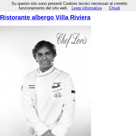
Subscribe to this RSS feed
Su questo sito sono presenti Cookies tecnici necessari al corretto
%PM, %05 %809 %2018 %18:%Gen
funzionamento del sito web.
Leggi informativa
Chiudi
Ristorante albergo Villa Riviera