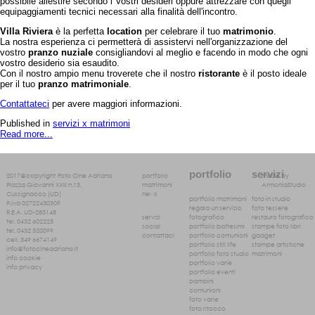
possibile allestire secondo i Vostri desideri oppure attrezzare con quegli
equipaggiamenti tecnici necessari alla finalità dell'incontro.
Villa Riviera
è la perfetta
location
per celebrare il tuo
matrimonio
.
La nostra esperienza ci permetterà di assistervi nell'organizzazione del
vostro
pranzo nuziale
consigliandovi al meglio e facendo in modo che ogni
vostro desiderio sia esaudito.
Con il nostro ampio menu troverete che il nostro
ristorante
è il posto ideale
per il tuo
pranzo matrimoniale
.
Contattateci
per avere maggiori informazioni.
Published in
servizi x matrimoni
Read more...
portfolio
servizi
2017@copyright
Foto Cine Adriano
portfolio
made by
Piazza Giovanni XXIII n.13,
matrimoni
ArmoniaStudio
Cussignacco (UD)
news
portfolio matrimoni
foto in studio
P.iva 02722430309
regala un servizio
foto tessere
R.E.A. UD-283148
fotografico
restauro fotografico
servizi
tel. 0432 602225
portfolio battesimi
stampe foto libri
social
tel. 0432 520099
portfolio comunioni
gadget
contattaci
cell. 349 6674149
portfolio still life
stampe artistiche
info@fotocineadriano.it
portfolio foto studio
matrimoni
info cookie
portfolio varie
info privacy
portfolio eventi
bambini
comunioni
foto varie
foto ritocco