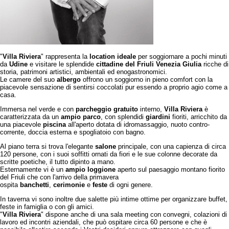
"
Villa Riviera
" rappresenta la
location ideale
per soggiornare a pochi minuti
da
Udine
e visitare le splendide
cittadine del Friuli Venezia Giulia
ricche di
storia, patrimoni artistici, ambientali ed enogastronomici.
Le camere del suo
albergo
offrono un soggiorno in pieno comfort con la
piacevole sensazione di sentirsi coccolati pur essendo a proprio agio come a
casa.
Immersa nel verde e con
parcheggio gratuito
interno,
Villa Riviera
è
caratterizzata da un
ampio parco
, con splendidi
giardini
fioriti, arricchito da
una piacevole
piscina
all'aperto dotata di idromassaggio, nuoto contro-
corrente, doccia esterna e spogliatoio con bagno.
Al piano terra si trova l'elegante
salone
principale, con una capienza di circa
120 persone, con i suoi soffitti ornati da fiori e le sue colonne decorate da
scritte poetiche, il tutto dipinto a mano.
Esternamente vi è un
ampio loggione
aperto sul paesaggio montano fiorito
del Friuli che con l'arrivo della primavera
ospita
banchetti
,
cerimonie
e
feste
di ogni genere.
In taverna vi sono inoltre due salette più intime ottime per organizzare buffet,
feste in famiglia o con gli amici.
"
Villa Riviera
" dispone anche di una sala meeting con convegni, colazioni di
lavoro ed incontri aziendali, che può ospitare circa 60 persone e che è